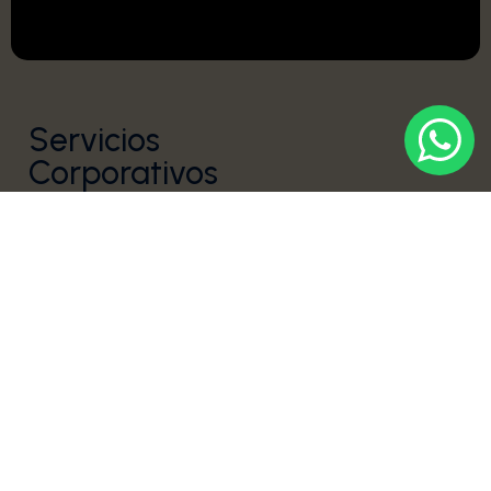
Servicios
Corporativos
(MICE)
Más que una DMC, somos tu socio estratégico en la
isla. Con más de 20 años de experiencia, diseñamos
eventos corporativos donde la logística impecable y
la conexión humana son los protagonistas.
Hablemos de tu próximo éxito.
Ver Servicios
Congresos